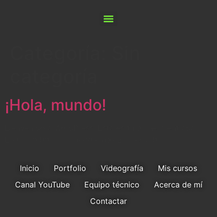
Categoría:
Sin
categoría
¡Hola, mundo!
Bienvenido a WordPress. Esta es tu primera entrada.
Edítala o bórrala, ¡luego empieza a escribir!
Inicio
Portfolio
Videografía
Mis cursos
Canal YouTube
Equipo técnico
Acerca de mí
Contactar